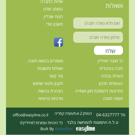
אודות החברה
ושאלות
המותג שלנו
חנות אונליין
חשבון שלי
כל מוצרי איזיליין
מאמרים בנושא תזונה
הזנה בצינורית
שאלות ותשובות
כשרות גבוהה
צור קשר
העשרות חלבון
תקנון ותנאי שימוש
פתרונות להסמכת מזון ושתייה
הצהרת נגישות
תוספי תזונה
מדיניות פרטיות
הטוחן 2 א.תעשיה קסריה
טל 04-6327777
office@easyline.co.il
כל הזכויות שמורות לאיזיליין©
ט.ל.ח התמונות להמחשה בלבד
Built By
Webeffect