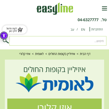
טל.
04-6327777
לקוח חדש?
התחברות
EN
‫עב‬
לחץ כאן
דף הבית
>
איזיליין בקופות החולים
>
לאומית
>
איזי קלורי
איזיליין בקופות החולים
איזי קלורי