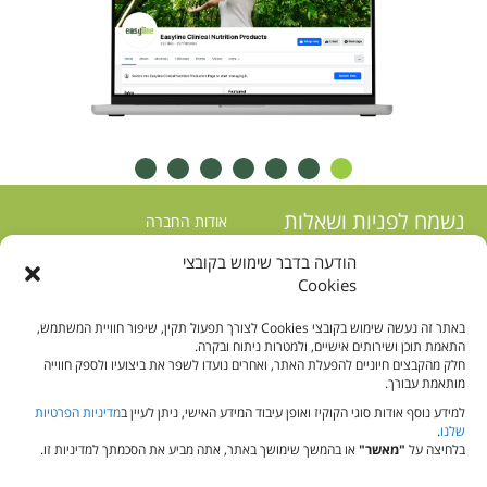
7
6
5
4
3
2
1
נשמח לפניות ושאלות
אודות החברה
המותג שלנו
הודעה בדבר שימוש בקובצי
חנות אונליין
Cookies
חשבון שלי
באתר זה נעשה שימוש בקובצי Cookies לצורך תפעול תקין, שיפור חוויית המשתמש,
התאמת תוכן ושירותים אישיים, ולמטרות ניתוח ובקרה.
חלק מהקבצים חיוניים להפעלת האתר, ואחרים נועדו לשפר את ביצועיו ולספק חווייה
מותאמת עבורך.
למידע נוסף אודות סוגי הקוקיז ואופן עיבוד המידע האישי, ניתן לעיין ב
מדיניות הפרטיות
כל מוצרי איזיליין
מאמרים בנושא תזונה
שלנו
.
הזנה בצינורית
שאלות ותשובות
בלחיצה על
"מאשר"
או בהמשך שימושך באתר, אתה מביע את הסכמתך למדיניות זו.
כשרות גבוהה
צור קשר