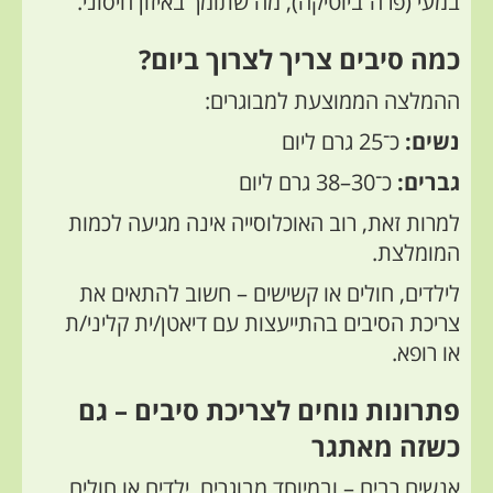
במעי (פרה־ביוטיקה), מה שתומך באיזון חיסוני.
כמה סיבים צריך לצרוך ביום?
ההמלצה הממוצעת למבוגרים:
נשים:
כ־25 גרם ליום
גברים:
כ־30–38 גרם ליום
למרות זאת, רוב האוכלוסייה אינה מגיעה לכמות
המומלצת.
לילדים, חולים או קשישים – חשוב להתאים את
צריכת הסיבים בהתייעצות עם דיאטן/ית קליני/ת
או רופא.
פתרונות נוחים לצריכת סיבים – גם
כשזה מאתגר
אנשים רבים – ובמיוחד מבוגרים, ילדים או חולים