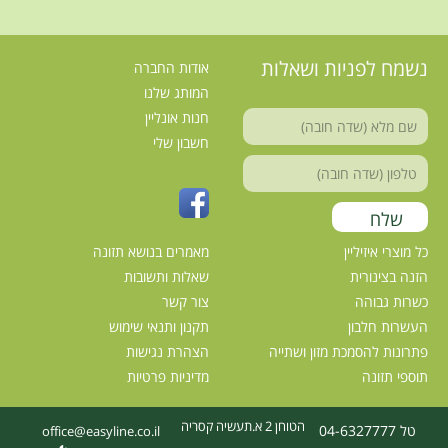
נשמח לפניות ושאלות
אודות החברה
המותג שלנו
חנות אונליין
חשבון שלי
כל מוצרי איזיליין
מאמרים בנושא תזונה
הזנה בצינורית
שאלות ותשובות
כשרות גבוהה
צור קשר
העשרות חלבון
תקנון ותנאי שימוש
פתרונות להסמכת מזון ושתייה
הצהרת נגישות
תוספי תזונה
מדיניות פרטיות
הטוחן 2 א.תעשיה קסריה
טל 04-6327777
office@easyline.co.il