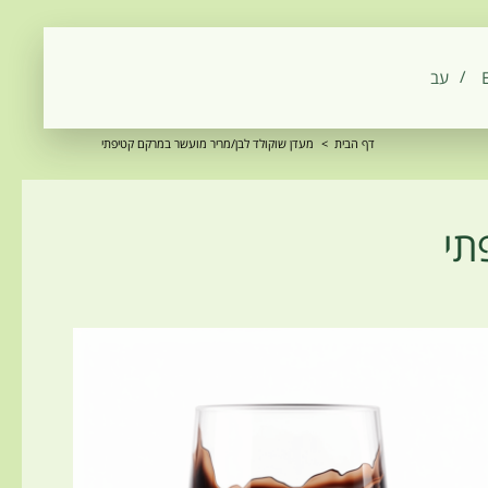
‫עב‬
דף הבית
>
מעדן שוקולד לבן/מריר מועשר במרקם קטיפתי
תי