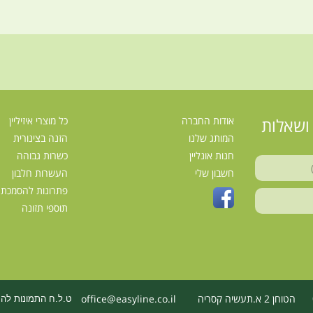
ושאלות
אודות החברה
כל מוצרי איזיליין
המותג שלנו
הזנה בצינורית
חנות אונליין
כשרות גבוהה
חשבון שלי
העשרות חלבון
פתרונות להסמכת מ
תוספי תזונה
הטוחן 2 א.תעשיה קסריה
office@easyline.co.il
ט.ל.ח התמונות ל