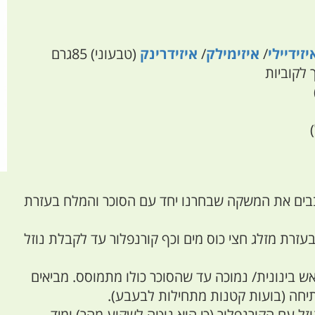
יזידיילי
/
איזימילק
/
איזידרינק
(טבעוני) 85גרם
 לקוביות
רבבים את המשקה שבחרנו יחד עם הסוכר והמלח בעזרת
עזרת מזלג חצי כוס מים וכף קורנפלור עד לקבלת נוזל
 בינונית/ נמוכה עד שהסוכר כולו מתמוסס. מביאים
תיחה (בועות קטנות מתחילות לבעבע).
זל עם הקורנפלור (כי הוא נוטה לשקוע מהר) ומיד