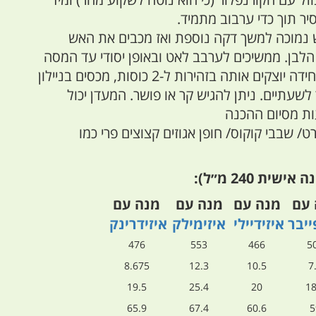
יר תוך כדי ערבוב מתמיד.
נמוכה למשך דקה נוספת ואז מכבים את האש
הלבן. ממשיכים לערבב לאט ובאופן יסודי עד המסה
מלאה. כשהתערובת אחידה יוצקים אותה בזהירות ל-2 כוסות, מכסים בניילון
שעתיים. ניתן להגיש קר או פושר. המעדן יכול
ט/ שבבי קוקוס/ חופן אגוזים קצוצים פרי כמו
ית 240 מ״ל):
 עם
מנה עם
מנה עם
מנה עם
ייבר
איזידיילי
איזימילק
איזידרינק
476
553
466
5
8.675
12.3
10.5
7
19.5
25.4
20
18
65.9
67.4
60.6
5