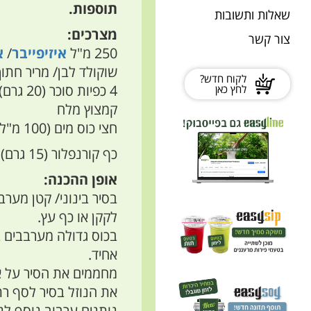
תוספות
.
שאלות ותשובות
מצרכים:
צור קשר
250 מ"ל
איזיפייבר
/
א
שוקולד לבן/ מריר חתוך
לקוח חדש?
4 כפיות סוכר (20 גרם)
לחץ כאן
קמצוץ מלח
חצי כוס מים (100 מ"ל)
כף קורנפלור (15 גרם)
אופן ההכנה:
בסיר בינוני/ קטן מע
לקקן או כף עץ.
בכוס גדולה מערבבים ב
אחיד.
מחממים את הסיר על אש
את הנוזל בסיר לסף ר
נותנים ערבוב נוסף לנו