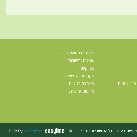
מאמרים בנושא תזונה
שאלות ותשובות
צור קשר
תקנון ותנאי שימוש
זון ושתייה
הצהרת נגישות
מדיניות פרטיות
כל הזכויות שמורות לאיזיליין©
Webeffect
Built By
המחשה בלבד