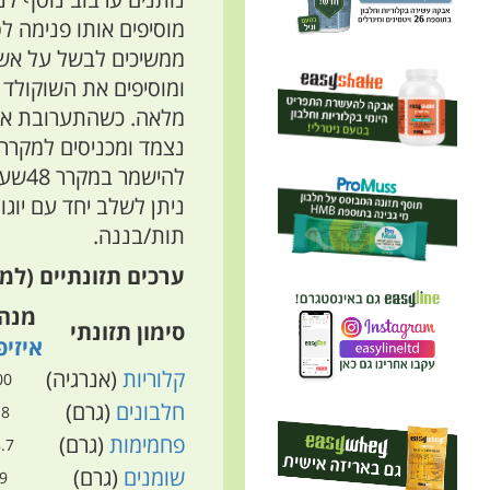
מוסיפים אותו פנימה לס
ממשיכים לבשל על אש 
ומוסיפים את השוקולד 
נצמד ומכניסים למקרר ל
להישמר במקרר 48שעות מסיום ההכנה
ניתן לשלב יחד עם יוגור
תות/בננה.
ערכים תזונתיים (למנה איש
מנה
סימון תזונתי
איזיפ
קלוריות
(אנרגיה)
00
חלבונים
(גרם)
.8
פחמימות
(גרם)
.7
שומנים
(גרם)
9