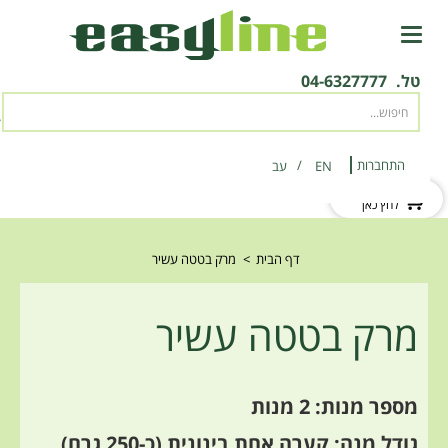
טל.
04-6327777
התחברות
EN
‫עב‬
לקוח חדש?
לחץ כאן
דף הבית
>
מרק בטטה עשיר
מרק בטטה עשיר
מספר מנות: 2 מנות
גודל מנה: קערה אחת בינונית (כ-250 גרם)