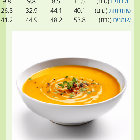
חלבונים
(גרם)
11.5
8.5
9.8
9.8
פחמימות
(גרם)
40.1
44.1
32.9
26.8
שומנים
(גרם)
53.8
48.2
44.9
41.2