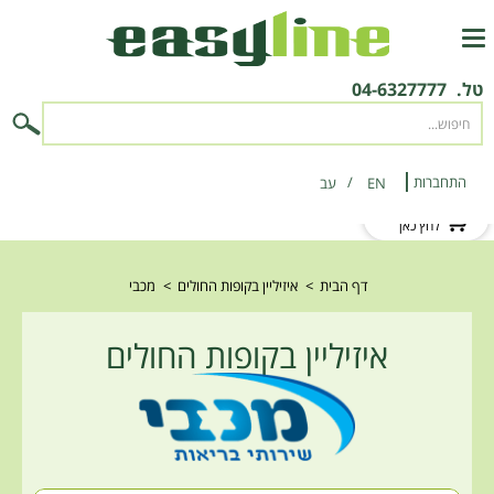
טל.
04-6327777
התחברות
EN
‫עב‬
לקוח חדש?
לחץ כאן
דף הבית
>
איזיליין בקופות החולים
>
מכבי
איזיליין בקופות החולים