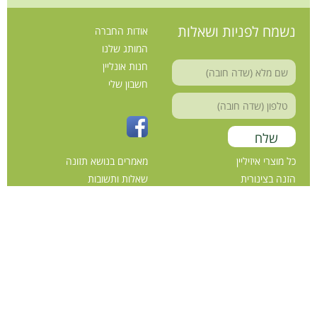
נשמח לפניות ושאלות
אודות החברה
המותג שלנו
חנות אונליין
חשבון שלי
כל מוצרי איזיליין
מאמרים בנושא תזונה
הזנה בצינורית
שאלות ותשובות
כשרות גבוהה
צור קשר
העשרות חלבון
תקנון ותנאי שימוש
פתרונות להסמכת מזון ושתייה
הצהרת נגישות
תוספי תזונה
מדיניות פרטיות
הטוחן 2 א.תעשיה קסריה
טל 04-6327777
office@easyline.co.il
כל הזכויות שמורות לאיזיליין©
ט.ל.ח התמונות להמחשה בלבד