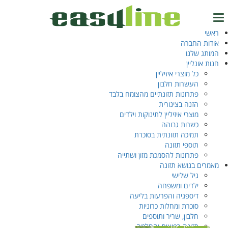
עמוד הבית
/ מוצרים המתויגים “containing nutritional fibers”
containing nutritional
ראשי
טל.
04-6327777
אודות החברה
fibers
המותג שלנו
חנות אונליין
כל מוצרי איזיליין
העשרות חלבון
התחברות
מציג תוצאה אחת
EN
‫עב‬
פתרונות תזונתיים מהצומח בלבד
הזנה בצינורית
מוצרי איזיליין לתינוקות וילדים
כשרות גבוהה
תמיכה תזונתית בסוכרת
תוספי תזונה
פתרונות להסמכת מזון ושתייה
מאמרים בנושא תזונה
גיל שלישי
ילדים ומשפחה
דיספגיה והפרעות בליעה
סוכרת ומחלות כרוניות
חלבון, שריר ותוספים
תזונה רפואית והחלמה