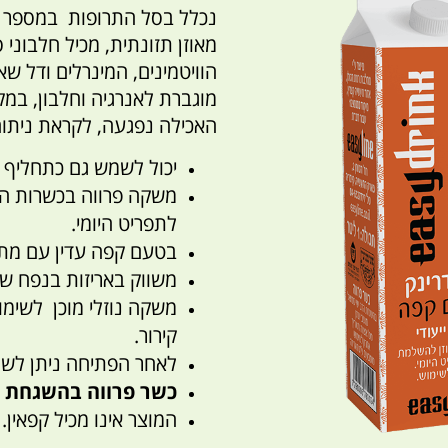
נכלל בסל התרופות במספר ה
מאוזן תזונתית, מכיל חלבוני 
הוויטמינים, המינרלים ודל ש
מוגברת לאנרגיה וחלבון, במק
האכילה נפגעה, לקראת ניתוח 
יכול לשמש גם כתחליף 
משקה פרווה בכשרות הב
לתפריט היומי.
בטעם קפה עדין עם מתי
משווק באריזות בנפח של 1000 מל' ובאריזות אישיות של 40
משקה נוזלי מוכן לשימו
קירור.
לאחר הפתיחה ניתן לשמור א
כשר פרווה בהשגחת 
המוצר אינו מכיל קפאין.