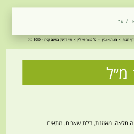
‫עב‬
דף הבית
>
חנות אונליין
>
כל מוצרי איזיליין
>
איזי דרינק בטעם קפה – 1000 מ״ל
ונה מלאה, מאוזנת, דלת שארית. מתאים