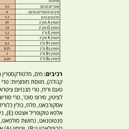
רכיבים:
מים, מלטודקסטרין (ת
קנולה), מווסת חומציות: טרי 
טעם וריח, טרי מגנזיום ציטר
לציטין, סירופ סוכר, טרי סודי
אסקורבאט, מלח, כולין כלוריד,
אלפא טוקופריל אצטט (E), ניקוטין אמיד (B
פנטוטנאט, נחושת סולפאט, פיר
ריבופלאבין (B
), ו
2