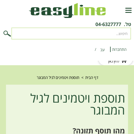
טל.
04-6327777
התחברות
‫עב‬
לקוח חדש?
לחץ כאן
דף הבית
>
תוספת ויטמינים לגיל המבוגר
תוספת ויטמינים לגיל
המבוגר
מהו תוסף תזונה?