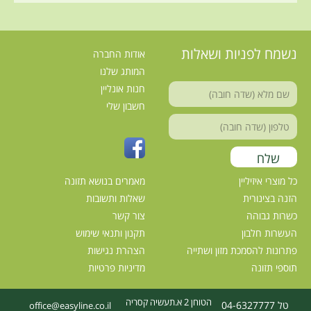
נשמח לפניות ושאלות
אודות החברה
המותג שלנו
חנות אונליין
חשבון שלי
כל מוצרי איזיליין
מאמרים בנושא תזונה
הזנה בצינורית
שאלות ותשובות
כשרות גבוהה
צור קשר
העשרות חלבון
תקנון ותנאי שימוש
פתרונות להסמכת מזון ושתייה
הצהרת נגישות
תוספי תזונה
מדיניות פרטיות
הטוחן 2 א.תעשיה קסריה
טל 04-6327777
office@easyline.co.il