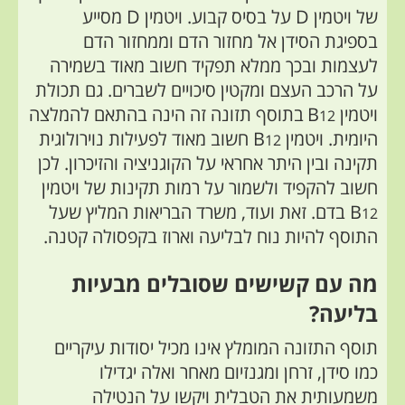
של ויטמין
D
על בסיס קבוע. ויטמין
D
מסייע
בספיגת הסידן אל מחזור הדם וממחזור הדם
לעצמות
ובכך
ממלא תפקיד חשוב מאוד בשמירה
על הרכב העצם
ומקטין סיכויים לשברים
. גם תכולת
ויטמין
B
בתוסף תזונה זה הינה בהתאם להמלצה
12
היומית. ויטמין
B
חשוב מאוד לפעילות נוירולוגית
12
תקינה ובין היתר אחראי על הקוגניציה והזיכרון. לכן
חשוב להקפיד ולשמור על רמות תקינות של ויטמין
B
בדם.
זאת ועוד,
משרד הבריאות המליץ שעל
12
התוסף להיות נוח לבליעה וארוז בקפסולה קטנה
.
מה עם קשישים שסובלים מבעיות
בליעה?
תוסף התזונה המומלץ אינו מכיל יסודות עיקריים
כמו סידן, זרחן ומגנזיום מאחר ואלה יגדילו
משמעותית
את הטבלית ויקשו על הנטילה