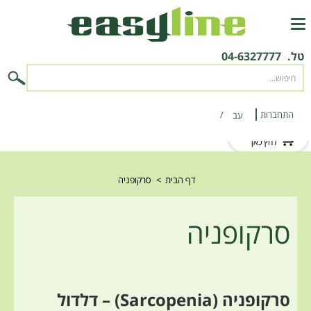
טל.
04-6327777
התחברות
‫עב‬
לקוח חדש?
לחץ כאן
דף הבית
>
סרקופניה
סרקופניה
סרקופניה (Sarcopenia) – דלדול