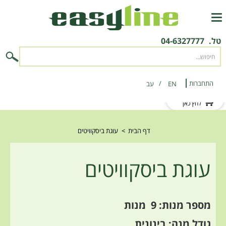
טל.
04-6327777
התחברות
EN
‫עב‬
לקוח חדש?
לחץ כאן
דף הבית
>
עוגת ביסקוויטים
עוגת ביסקוויטים
מספר מנות: 9
מנות
גודל מנה: בינונית