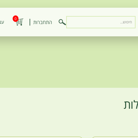
0
התחברות
‫ע‬
ות