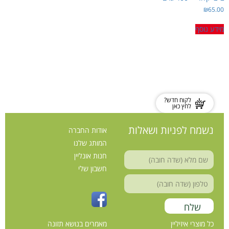
טבעונות, סויה ותזונה מאוזנת
₪
65.00
עיכול, סיבים ובריאות המעיים
מתכונים
מידע נוסף
איזיליין בקופות החולים
שאלות ותשובות
צור קשר
לקוח חדש?
לחץ כאן
נשמח לפניות ושאלות
אודות החברה
המותג שלנו
חנות אונליין
חשבון שלי
כל מוצרי איזיליין
מאמרים בנושא תזונה