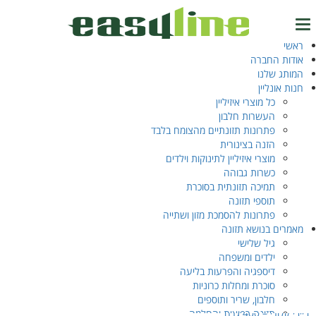
עמוד הבית
/ מוצרים המתויגים “calorie-rich powder”
calorie-rich powder
ראשי
טל.
04-6327777
אודות החברה
המותג שלנו
מציג תוצאה אחת
חנות אונליין
כל מוצרי איזיליין
העשרות חלבון
התחברות
EN
‫עב‬
פתרונות תזונתיים מהצומח בלבד
הזנה בצינורית
מוצרי איזיליין לתינוקות וילדים
כשרות גבוהה
תמיכה תזונתית בסוכרת
תוספי תזונה
פתרונות להסמכת מזון ושתייה
מאמרים בנושא תזונה
גיל שלישי
ילדים ומשפחה
דיספגיה והפרעות בליעה
סוכרת ומחלות כרוניות
חלבון, שריר ותוספים
בייבי קלורי – 400 גרם
תזונה רפואית והחלמה