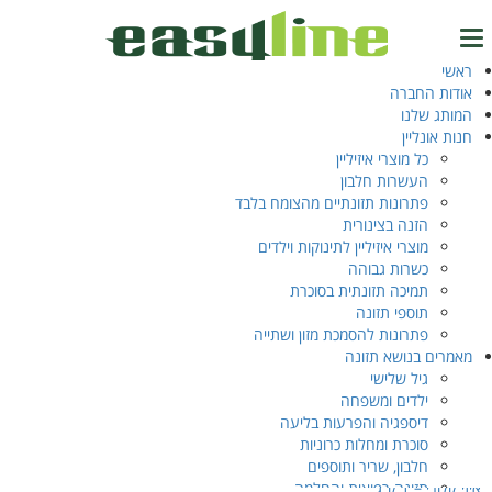
עמוד הבית
/ מוצרים המתויגים “carbohydrates”
carbohydrates
ראשי
טל.
04-6327777
אודות החברה
המותג שלנו
מציג תוצאה אחת
חנות אונליין
כל מוצרי איזיליין
העשרות חלבון
התחברות
EN
‫עב‬
פתרונות תזונתיים מהצומח בלבד
הזנה בצינורית
מוצרי איזיליין לתינוקות וילדים
כשרות גבוהה
תמיכה תזונתית בסוכרת
תוספי תזונה
פתרונות להסמכת מזון ושתייה
מאמרים בנושא תזונה
גיל שלישי
ילדים ומשפחה
דיספגיה והפרעות בליעה
סוכרת ומחלות כרוניות
חלבון, שריר ותוספים
איזי קלורי – 1 ק״ג
תזונה רפואית והחלמה