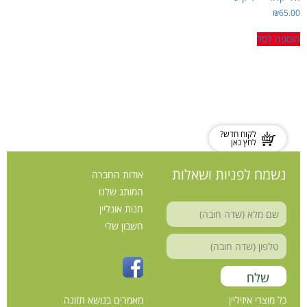
טבעונות, סויה ותזונה מאוזנת
₪
65.00
עיכול, סיבים ובריאות המעיים
מתכונים
הוספה לסל
איזיליין בקופות החולים
שאלות ותשובות
צור קשר
לקוח חדש?
לחץ כאן
נשמח לפניות ושאלות
אודות החברה
המותג שלנו
חנות אונליין
חשבון שלי
כל מוצרי איזיליין
מאמרים בנושא תזונה