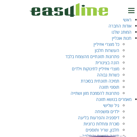
עמוד הבית
/ מוצרים המתויגים “enrichment to the daily diet”
enrichment to the
ראשי
טל.
04-6327777
אודות החברה
daily diet
המותג שלנו
חנות אונליין
כל מוצרי איזיליין
העשרות חלבון
התחברות
מציג תוצאה אחת
EN
‫עב‬
פתרונות תזונתיים מהצומח בלבד
הזנה בצינורית
מוצרי איזיליין לתינוקות וילדים
כשרות גבוהה
תמיכה תזונתית בסוכרת
תוספי תזונה
פתרונות להסמכת מזון ושתייה
מאמרים בנושא תזונה
גיל שלישי
ילדים ומשפחה
דיספגיה והפרעות בליעה
סוכרת ומחלות כרוניות
חלבון, שריר ותוספים
תזונה רפואית והחלמה