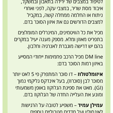
לטיפול במצבים של ירידה בתאבון ובמשקל,
איבוד מסת שריר, במצבי עקה, לפני ואחרי
ניתוח או החלמה ממחלה קשה, במקביל
למצבים הדורשים גם את איזון הסוכר בדם.
מכיל את כל הוויטמינים, המינרלים המומלצים
בתפריט מאוזן ומלא. מספק מענה יעיל במקרים
בהם יש דרישה מוגברת לאנרגיה וחלבון.
DM line מכיל הרכב פחמימות ייחודי המסייע
באיזון רמות הסוכר בדם:
איזומלטולוז
– דו סוכר המתפרק פי 5 לאט יותר
מסוכר לבן (סוכרוז), בעל אינדקס גליקמי נמוך
(GI). מאט את ספיגת הגלוקוז באופן משמעותי
ומונע את העלייה החדה של הגלוקוז בדם.
עמילן עמיד
– משפיע לטובה על הרגישות
לאינסולין ועל מדדים מטבוליים נוספים