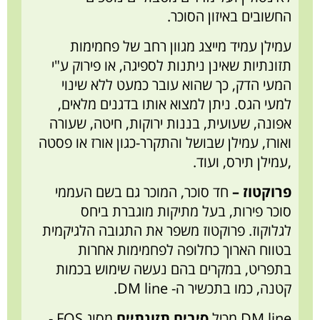
החשובים באיזון הסוכר.
עמילן עמיד מייצג מגוון רחב של פחמימות
תזונתיות שאינן ניתנות לספיגה, או פירוק ע"י
המעי הדק, כך שהוא עובר כמעט ללא שינוי
למעי הגס. ניתן למצוא אותו בדגנים מלאים,
אפונה, שעועית, בננות ירוקות, חיטה, שעורה
ואורז, עמילן שבושל והתקרר-כגון אורז או פסטה
,עמילן תירס, ועוד.
פרוקטוז –
חד סוכר, המוכר גם בשם העממי
סוכר פירות, בעל מתיקות מוגברת ביחס
לגלוקוז. פרוקטוז משפר את התגובה הלגיקמית
בטווח הארוך כחלופה לפחמימות אחרות
בתפריט, במקרים בהם נעשה שימוש בכמות
קטנה, כמו בתכשיר ה- DM line.
DM line מכיל
סיבים תזונתיים
מסוג FOS -