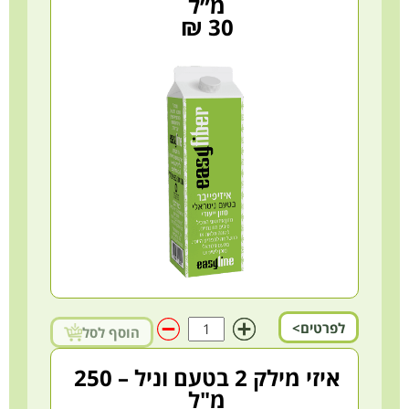
מ״ל
30 ₪
לפרטים>
הוסף לסל
איזי מילק 2 בטעם וניל – 250
מ"ל