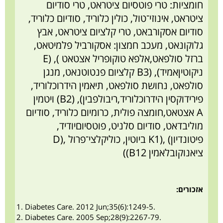
חומציות: טרי פוטסיום ציטראט, טרי סודיום
ציטראט, אינוזי־טול, כולין כלוריד, סודיום כלוריד,
סודיום אסקורבאט, טרי קלציום ציטראט, אבץ
גלוקונאט, מעכב חמצון: אסקורביל פלמיטאט,
ברזל סולפאט
,
אלפא טוקופריל אצטאט
), (E
ניקוטיןאמיד
), (B3
קלציום פנטוטנאט, מנגן
סולפאט, נחושת סולפאט, תיאמין הידרוכלוריד,
פירידוקסין הידרוכלוריד
,
ריבולפבין
),
(B2)
ויטמין
A
אצטאט
,
חומצה פולית, כרומיום כלוריד, סודיום
מוליבדאט, סודיום סלניט, פוטסיוםיודיד,
פיטונדיון
) ,(K1
ביוטין, כוליקלצי־פרול
,(D
ציאנוקובלאמין
B12)
)
אזכורים:
Diabetes Care. 2012 Jun;35(6):1249-5.
Diabetes Care. 2005 Sep;28(9):2267-79.