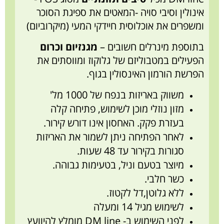
אינולין וסיבי סויה -המאטים את ספיגת הסוכר
ומשפרים את אוכלוסית חיידקי המעי (מיקרוביום)
בתוספת מינרלים חשובים –
מגנזיום וכרום
הפעילים במטבוליזם של גלוקוז ומווסתים את
הפרשת הורמון האינסולין בגוף.
משווק באריזות בנפח של 1000 מל'
מזון נוזלי מוכן לשימוש, פתיחה קלה
בעזרת פקק. האחסון אינו דורש קירור.
לאחר הפתיחה ניתן לשמור את האריזות
סגורות בקירור עד 48 שעות.
מיוצר בטעם וניל, בטעימות גבוהה.
כשר חלבי.
ללא גלוטן,דל לקטוז.
לשימוש מגיל 14 ומעלה
לפני השימוש ב- DM line מומלץ להיוועץ