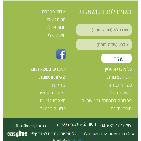
נשמח לפניות ושאלות
אודות החברה
המותג שלנו
חנות אונליין
חשבון שלי
כל מוצרי איזיליין
מאמרים בנושא תזונה
הזנה בצינורית
שאלות ותשובות
כשרות גבוהה
צור קשר
העשרות חלבון
תקנון ותנאי שימוש
פתרונות להסמכת מזון ושתייה
הצהרת נגישות
תוספי תזונה
מדיניות פרטיות
הטוחן 2 א.תעשיה קסריה
טל 04-6327777
office@easyline.co.il
כל הזכויות שמורות לאיזיליין©
ט.ל.ח התמונות להמחשה בלבד
Built By
Webeffect