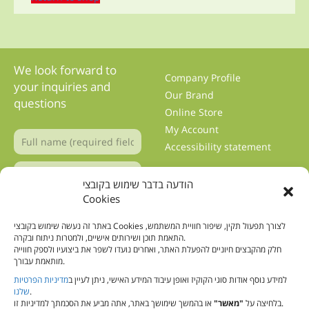
We look forward to
Company Profile
your inquiries and
Our Brand
questions
Online Store
My Account
Accessibility statement
הודעה בדבר שימוש בקובצי
Cookies
באתר זה נעשה שימוש בקובצי Cookies לצורך תפעול תקין, שיפור חוויית המשתמש,
Solutions for Nutritional
התאמת תוכן ושירותים אישיים, ולמטרות ניתוח ובקרה.
Support
Professional blog
חלק מהקבצים חיוניים להפעלת האתר, ואחרים נועדו לשפר את ביצועיו ולספק חווייה
Tube Feeding
מותאמת עבורך.
FAQ’s
Kosher certified by the
למידע נוסף אודות סוגי הקוקיז ואופן עיבוד המידע האישי, ניתן לעיין ב
מדיניות הפרטיות
Contact Us
Badatz Eda HaChareidis
שלנו
.
Terms and Conditions
או בהמשך שימושך באתר, אתה מביע את הסכמתך למדיניות זו.
בלחיצה על
"מאשר"
protein solutions