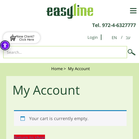
Tel.
972-4-6327777
New Client?
Login
EN
Click Here
Home
>
My Account
My Account
Your cart is currently empty.
Return to shop